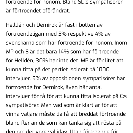
förtroende för honom. Bland SD:s sympatisörer
är förtroendet oförändrat.
Helldén och Demirok är fast i botten av
förtroendeligan med 5% respektive 4% av
svenskarna som har förtroende för honom. Inom
MP och S är det bara 14% som har förtroende
för Helldén, 30% har inte det. MP är för litet att
kunna titta på det partiet isolerat på 1000
intervjuer. 9% av oppositionen sympatisörer har
förtroende för Demirok, även här antal
intervjuer för få för att kunna titta isolerat på C:s
sympatisörer. Men vad som är klart är för att
vinna väljare måste de få ett breddat förtroende
bland fler än de som kan tänka sig att rösta på
den om det vore val idag. Utan förtroende för