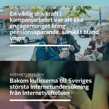
SÅ SKAPADE SPP PENSIONENS EGEN STUDENT
En viktig drivkraft i
kampanjarbetet var att öka
engagemanget kring
pensionssparande, särskilt bland
yngre
INTERNETSTIFTELSEN
Bakom kulisserna till Sveriges
största internetundersökning
från Internetstiftelsen