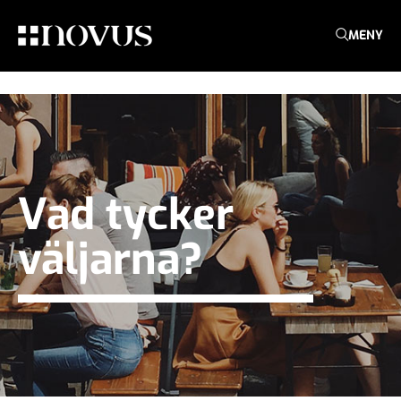
MENY
Vad tycker
väljarna?