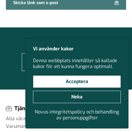
Skicka länk som e-post
Novus nyhetsbrev
Vi använder kakor
Denna webbplats innehåller så kallade
JAG VILL ANMÄLA MIG
kakor för att kunna fungera optimalt.
Acceptera
Neka
Tjänster
Novus integritetspolicy och behandling
av personuppgifter
Alla våra tjänster
Varumärke och kommunikation