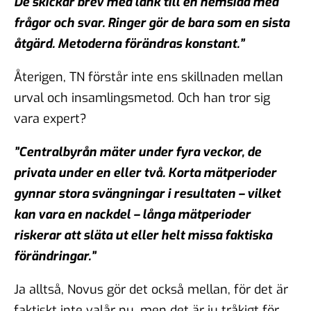
De skickar brev med länk till en hemsida med
frågor och svar. Ringer gör de bara som en sista
åtgärd.
Metoderna förändras konstant.”
Återigen, TN förstår inte ens skillnaden mellan
urval och insamlingsmetod. Och han tror sig
vara expert?
”Centralbyrån mäter under fyra veckor, de
privata under en eller två. Korta mätperioder
gynnar stora svängningar i resultaten – vilket
kan vara en nackdel – långa mätperioder
riskerar att släta ut eller helt missa faktiska
förändringar.”
Ja alltså, Novus gör det också mellan, för det är
faktiskt inte valår nu, men det är ju tråkigt för