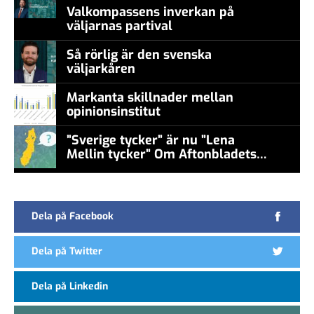
Valkompassens inverkan på
väljarnas partival
Så rörlig är den svenska
väljarkåren
Markanta skillnader mellan
opinionsinstitut
”Sverige tycker” är nu ”Lena
Mellin tycker” Om Aftonbladets
false
undersökningar
Dela på Facebook
Dela på Twitter
Dela på Linkedin