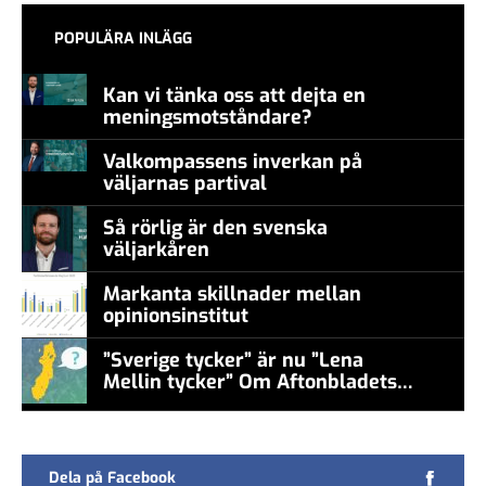
POPULÄRA INLÄGG
Kan vi tänka oss att dejta en
meningsmotståndare?
Valkompassens inverkan på
väljarnas partival
Så rörlig är den svenska
väljarkåren
Markanta skillnader mellan
opinionsinstitut
”Sverige tycker” är nu ”Lena
Mellin tycker” Om Aftonbladets
false
undersökningar
Dela på Facebook