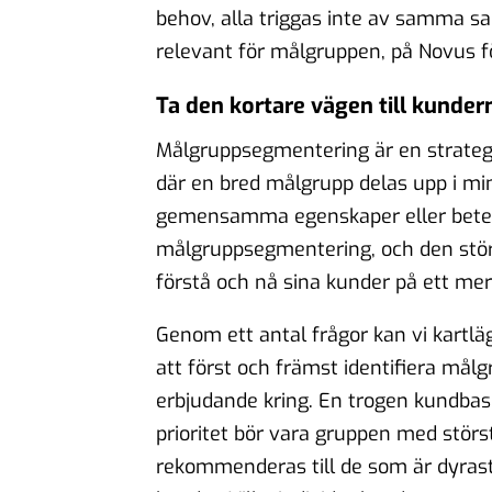
behov, alla triggas inte av samma s
relevant för målgruppen, på Novus f
Ta den kortare vägen till kunder
Målgruppsegmentering är en strate
där en bred målgrupp delas upp i mi
gemensamma egenskaper eller beteen
målgruppsegmentering, och den störst
förstå och nå sina kunder på ett mer 
Genom ett antal frågor kan vi kartlä
att först och främst identifiera må
erbjudande kring. En trogen kundba
prioritet bör vara gruppen med störst 
rekommenderas till de som är dyrast 