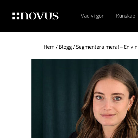
Vad vi gör
Kunskap
Hem
/
Blogg
/
Segmentera mera! – En vinn