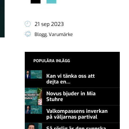
21 sep 2023
Blogg
,
Varumärke
POPULÄRA INLÄGG
Kan vi tänka oss att
dejta en
meningsmotståndare?
Novus bjuder in Mia
Stuhre
Valkompassens inverkan
på väljarnas partival
Så rörlig är den svenska