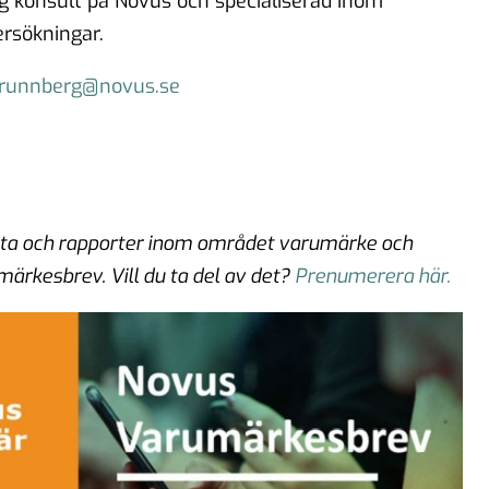
g konsult på Novus och specialiserad inom
rsökningar.
.brunnberg@novus.se
akta och rapporter inom området varumärke och
umärkesbrev.
Vill du ta del av det?
Prenumerera här.