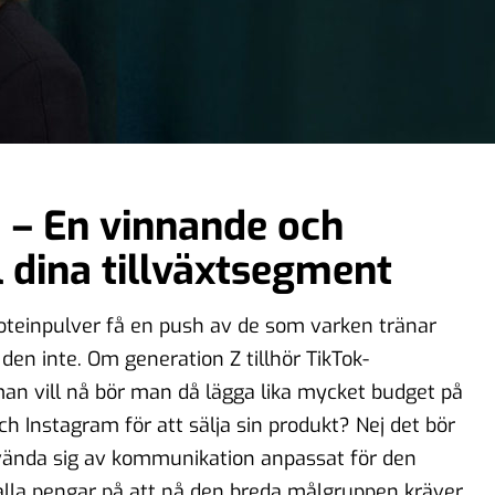
 – En vinnande och
 dina tillväxtsegment
oteinpulver få en push av de som varken tränar
r den inte. Om generation Z tillhör TikTok-
n vill nå bör man då lägga lika mycket budget på
ch Instagram för att sälja sin produkt? Nej det bör
nvända sig av kommunikation anpassat för den
 alla pengar på att nå den breda målgruppen kräver