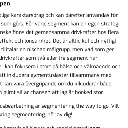
apen
ydliga karaktärsdrag och kan därefter användas för
som görs. För varje segment kan en egen strategi
Kanske finns det gemensamma drivkrafter hos flera
ffekt och lönsamhet. Det är alltid kul och nyttigt
 tilltalar en nischad målgrupp, men vad som ger
 drivkrafter som två eller tre segment har
r kan fokusera i stort på hälsa och välmående och
 att inkludera gymentusiaster tillsammans med
rt kan vara övergripande om du inkluderar både
n glimt så är chansen att jag är hooked stor.
nadsbearbetning är segmentering the way to go. Vill
kring segmentering, hör av dig!