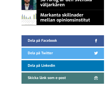
väljarkåren
Markanta skillnader
mellan opinionsinstitut
Dela på Facebook
Dela på Twitter
Dela på Linkedin
Skicka länk som e-post