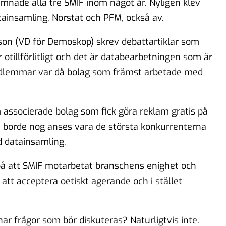
nade alla tre SMIF inom något år. Nyligen klev
ainsamling, Norstat och PFM, också av.
sson (VD för Demoskop) skrev debattartiklar som
r otillförlitligt och det är databearbetningen som är
edlemmar var då bolag som främst arbetade med
associerade bolag som fick göra reklam gratis på
 borde nog anses vara de största konkurrenterna
d datainsamling.
på att SMIF motarbetat branschens enighet och
tt acceptera oetiskt agerande och i stället
ar frågor som bör diskuteras? Naturligtvis inte.