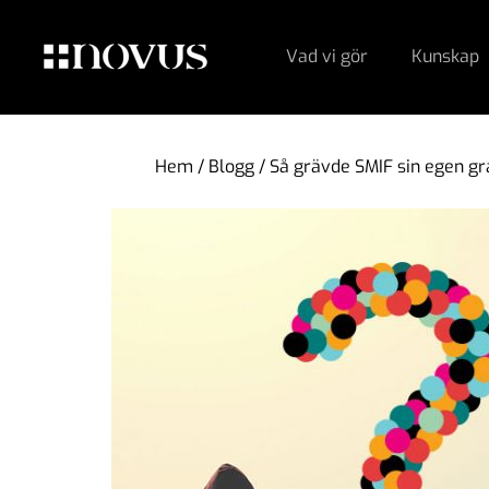
Vad vi gör
Kunskap
Hem
/
Blogg
/
Så grävde SMIF sin egen gr