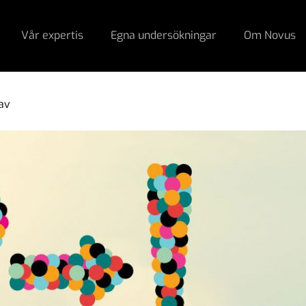
Vår expertis
Egna undersökningar
Om Novus
av