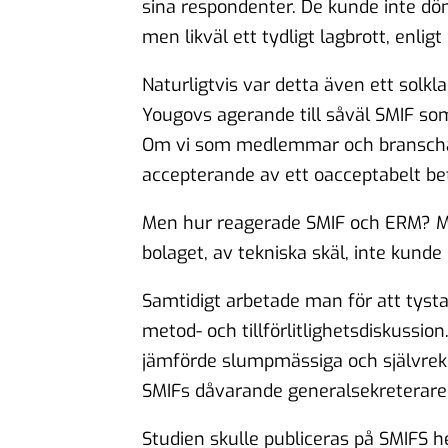
sina respondenter. De kunde inte döma
men likväl ett tydligt lagbrott, enligt
Naturligtvis var detta även ett solkl
Yougovs agerande till såväl SMIF so
Om vi som medlemmar och branschaktö
accepterande av ett oacceptabelt be
Men hur reagerade SMIF och ERM? Ma
bolaget, av tekniska skäl, inte kund
Samtidigt arbetade man för att tysta
metod- och tillförlitlighetsdiskussi
jämförde slumpmässiga och självrek
SMIFs dåvarande generalsekreterare
Studien skulle publiceras på SMIFS h