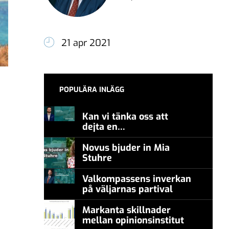
21 apr 2021
POPULÄRA INLÄGG
Kan vi tänka oss att
dejta en
meningsmotståndare?
Novus bjuder in Mia
Stuhre
Valkompassens inverkan
på väljarnas partival
Markanta skillnader
mellan opinionsinstitut