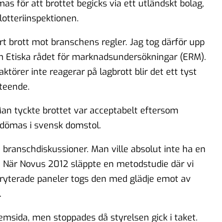
s för att brottet begicks via ett utländskt bolag,
 lotteriinspektionen.
art brott mot branschens regler. Jag tog därför upp
m Etiska rådet för marknadsundersökningar (ERM).
rer inte reagerar på lagbrott blir det ett tyst
teende.
n tyckte brottet var acceptabelt eftersom
e dömas i svensk domstol.
 branschdiskussioner. Man ville absolut inte ha en
on. När Novus 2012 släppte en metodstudie där vi
ryterade paneler togs den med glädje emot av
.
emsida, men stoppades då styrelsen gick i taket.