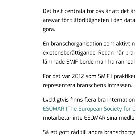
Det helt centrala för oss är att det 
ansvar för tillförlitligheten i den d
göra.
En branschorganisation som aktivt m
existensberättigande. Redan när bra
lämnade SMIF borde man ha rannsaka
För det var 2012 som SMIF i praktike
representera branschens intressen.
Lyckligtvis finns flera bra internati
ESOMAR (The European Society for O
motarbetar inte ESOMAR sina medlemm
Så ett gott råd till andra branschorg