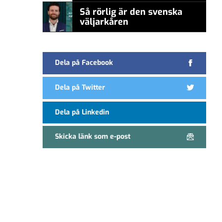
Så rörlig är den svenska
väljarkåren
Dela på Facebook
Dela på Twitter
Dela på Linkedin
Skicka länk som e-post