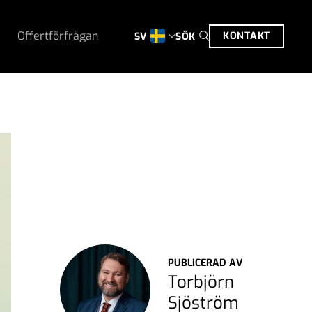
Offertförfrågan
KONTAKT
SÖK
SV
PUBLICERAD AV
Torbjörn
Sjöström