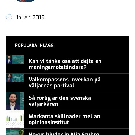
14 jan 2019
POPULÄRA INLÄGG
Kan vi tänka oss att dejta en
meningsmotståndare?
Valkompassens inverkan på
väljarnas partival
Så rörlig är den svenska
väljarkåren
Markanta skillnader mellan
opinionsinstitut
Novus bjuder in Mia Stuhre