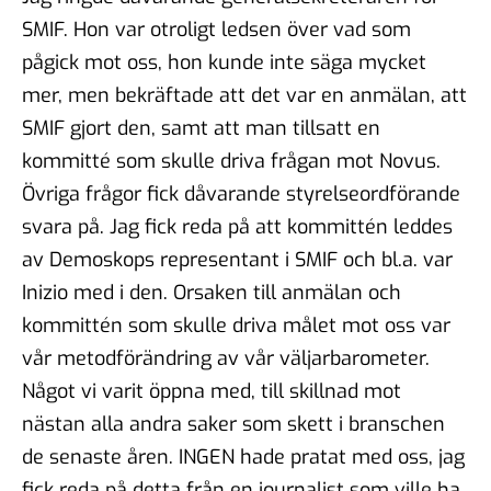
SMIF. Hon var otroligt ledsen över vad som
pågick mot oss, hon kunde inte säga mycket
mer, men bekräftade att det var en anmälan, att
SMIF gjort den, samt att man tillsatt en
kommitté som skulle driva frågan mot Novus.
Övriga frågor fick dåvarande styrelseordförande
svara på. Jag fick reda på att kommittén leddes
av Demoskops representant i SMIF och bl.a. var
Inizio med i den. Orsaken till anmälan och
kommittén som skulle driva målet mot oss var
vår metodförändring av vår väljarbarometer.
Något vi varit öppna med, till skillnad mot
nästan alla andra saker som skett i branschen
de senaste åren. INGEN hade pratat med oss, jag
fick reda på detta från en journalist som ville ha