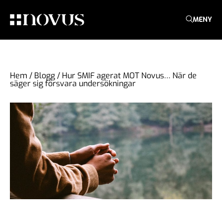
MENY
Hem
/
Blogg
/
Hur SMIF agerat MOT Novus… När de
säger sig försvara undersökningar