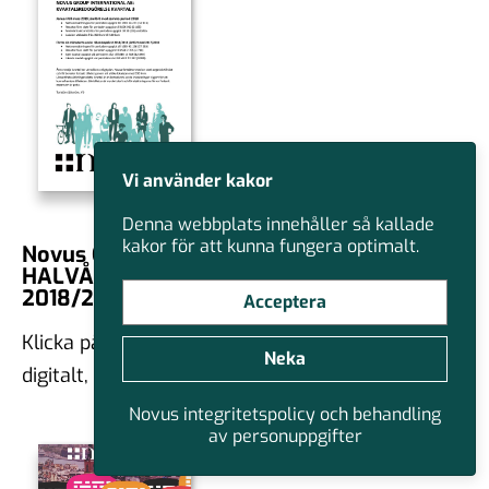
Vi använder kakor
Denna webbplats innehåller så kallade
kakor för att kunna fungera optimalt.
Novus Group International AB:
HALVÅSRRAPPORT | juli – december
2018/2019
Acceptera
Klicka på rapporten nedan för att läsa rapporten
Neka
digitalt, det går även att ladda ned rapporten.
Novus integritetspolicy och behandling
av personuppgifter