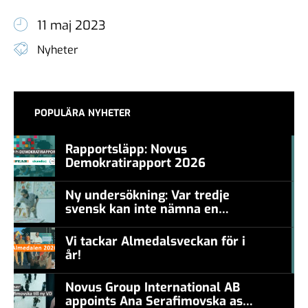
11 maj 2023
Nyheter
POPULÄRA NYHETER
Rapportsläpp: Novus
Demokratirapport 2026
#457a7b
Ny undersökning: Var tredje
svensk kan inte nämna en
#457a7b
levande konstnär
Vi tackar Almedalsveckan för i
år!
#457a7b
Novus Group International AB
appoints Ana Serafimovska as