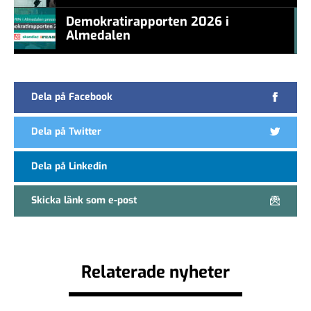
new CEO
Demokratirapporten 2026 i
Almedalen
#457a7b
Dela på Facebook
Dela på Twitter
Dela på Linkedin
Skicka länk som e-post
Relaterade nyheter