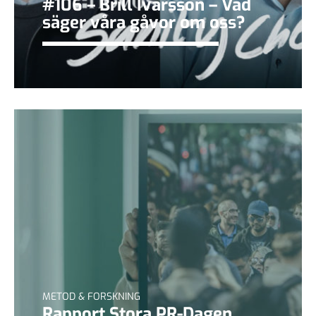
#106 – Brill Ivarsson – Vad
säger våra gåvor om oss?
METOD & FORSKNING
Rapport Stora PR-Dagen