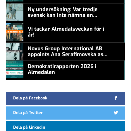
#457a7b
Ny undersökning: Var tredje
svensk kan inte nämna en
#457a7b
levande konstnär
Vi tackar Almedalsveckan för i
år!
#457a7b
Novus Group International AB
appoints Ana Serafimovska as
new CEO
Demokratirapporten 2026 i
Almedalen
#457a7b
Dela på Facebook
Dela på Twitter
Dela på Linkedin