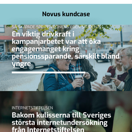
Novus kundcase
SÅ SKAPADE SPP PENSIONENS EGEN STUDENT
En viktig drivkraft i
kampanjarbetet var att öka
engagemanget kring
pensionssparande, särskilt bland
yngre
INTERNETSTIFTELSEN
Bakom kulisserna till Sveriges
största internetundersökning
från Internetstiftelsen