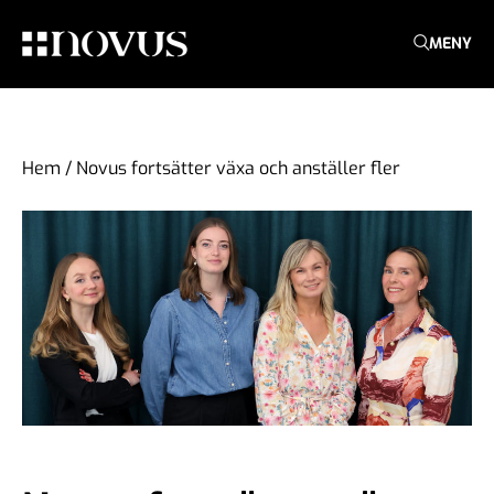
MENY
Hem
/
Novus fortsätter växa och anställer fler