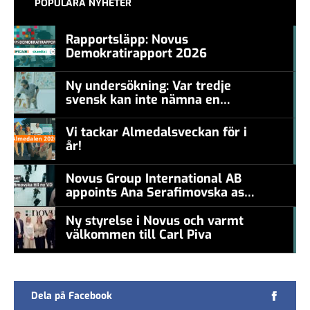
POPULÄRA NYHETER
Rapportsläpp: Novus
Demokratirapport 2026
#457a7b
Ny undersökning: Var tredje
svensk kan inte nämna en
#457a7b
levande konstnär
Vi tackar Almedalsveckan för i
år!
#457a7b
Novus Group International AB
appoints Ana Serafimovska as
new CEO
Ny styrelse i Novus och varmt
välkommen till Carl Piva
#457a7b
Dela på Facebook