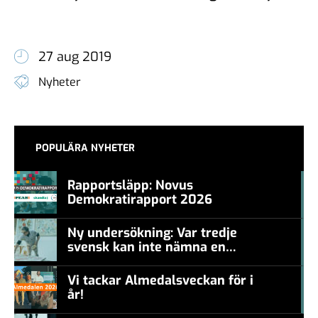
27 aug 2019
Nyheter
POPULÄRA NYHETER
Rapportsläpp: Novus
Demokratirapport 2026
#457a7b
Ny undersökning: Var tredje
svensk kan inte nämna en
#457a7b
levande konstnär
Vi tackar Almedalsveckan för i
år!
#457a7b