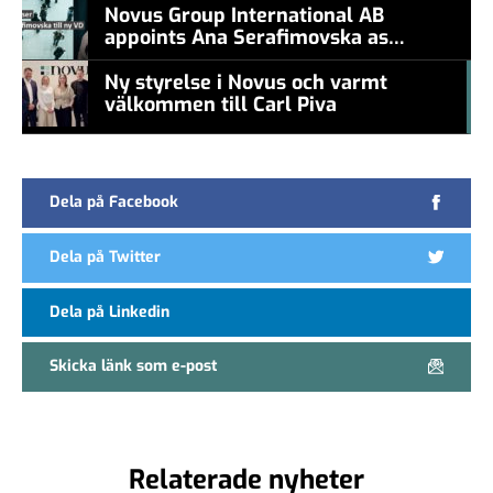
Novus Group International AB
appoints Ana Serafimovska as
new CEO
Ny styrelse i Novus och varmt
välkommen till Carl Piva
#457a7b
Dela på Facebook
Dela på Twitter
Dela på Linkedin
Skicka länk som e-post
Relaterade nyheter