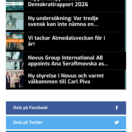
Demokratirapport 2026
#457a7b
Ny undersökning: Var tredje
svensk kan inte nämna en
#457a7b
levande konstnär
Vi tackar Almedalsveckan för i
år!
#457a7b
Novus Group International AB
appoints Ana Serafimovska as
new CEO
Ny styrelse i Novus och varmt
välkommen till Carl Piva
#457a7b
Dela på Facebook
Dela på Twitter