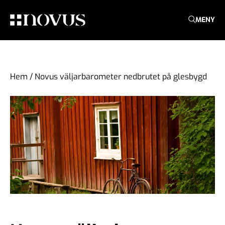
MENY
Hem
/
Novus väljarbarometer nedbrutet på glesbygd