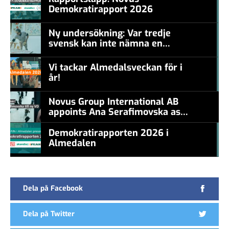
Demokratirapport 2026
#457a7b
Ny undersökning: Var tredje
svensk kan inte nämna en
#457a7b
levande konstnär
Vi tackar Almedalsveckan för i
år!
#457a7b
Novus Group International AB
appoints Ana Serafimovska as
new CEO
Demokratirapporten 2026 i
Almedalen
#457a7b
Dela på Facebook
Dela på Twitter