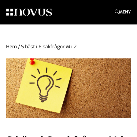
MENY
Hem
/
S bäst i 6 sakfrågor M i 2