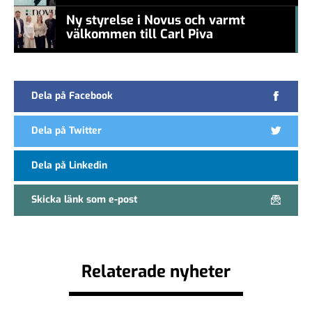
new CEO
Ny styrelse i Novus och varmt
välkommen till Carl Piva
#457a7b
Dela på Facebook
Dela på Twitter
Dela på Linkedin
Skicka länk som e-post
Relaterade nyheter