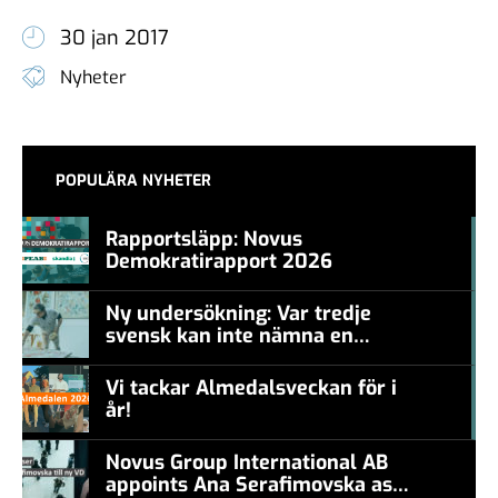
30 jan 2017
Nyheter
POPULÄRA NYHETER
Rapportsläpp: Novus
Demokratirapport 2026
#457a7b
Ny undersökning: Var tredje
svensk kan inte nämna en
#457a7b
levande konstnär
Vi tackar Almedalsveckan för i
år!
#457a7b
Novus Group International AB
appoints Ana Serafimovska as