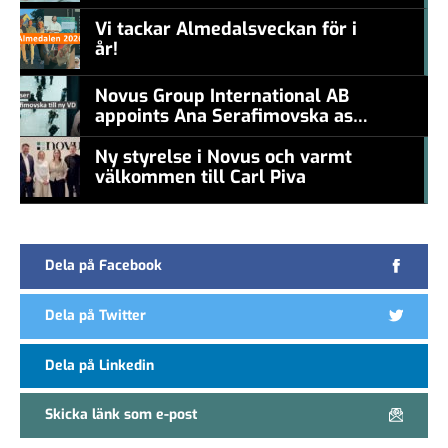
levande konstnär
Vi tackar Almedalsveckan för i
år!
#457a7b
Novus Group International AB
appoints Ana Serafimovska as
new CEO
Ny styrelse i Novus och varmt
välkommen till Carl Piva
#457a7b
Dela på Facebook
Dela på Twitter
Dela på Linkedin
Skicka länk som e-post