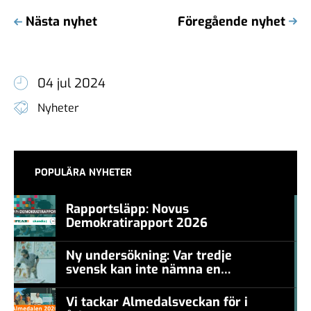
Nästa nyhet
Föregående nyhet
04 jul 2024
Nyheter
POPULÄRA NYHETER
Rapportsläpp: Novus
Demokratirapport 2026
#457a7b
Ny undersökning: Var tredje
svensk kan inte nämna en
#457a7b
levande konstnär
Vi tackar Almedalsveckan för i