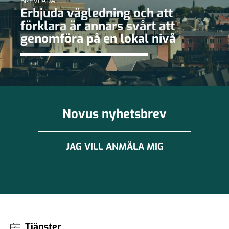
BREVLÅDA
Erbjuda vägledning och att
förklara är annars svårt att
genomföra på en lokal nivå
Novus nyhetsbrev
JAG VILL ANMÄLA MIG
Tjänster