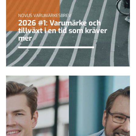
NOVUS VARUMÄRKESBREV
2026 #1: Varumärke och
tillväxt i en tid som kräver
mer