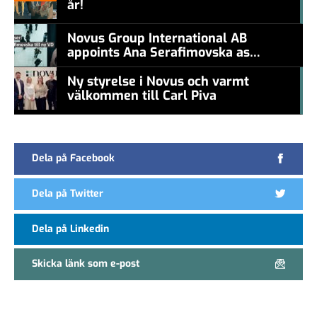
år!
#457a7b
Novus Group International AB
appoints Ana Serafimovska as
new CEO
Ny styrelse i Novus och varmt
välkommen till Carl Piva
#457a7b
Dela på Facebook
Dela på Twitter
Dela på Linkedin
Skicka länk som e-post