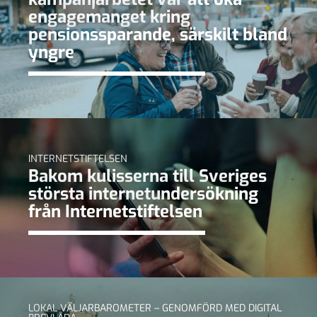
engagemanget kring
pensionssparande, särskilt bland
yngre
INTERNETSTIFTELSEN
Bakom kulisserna till Sveriges
största internetundersökning
från Internetstiftelsen
LOKAL VÄLJARBAROMETER – GENOMFÖRD MED DIGITAL