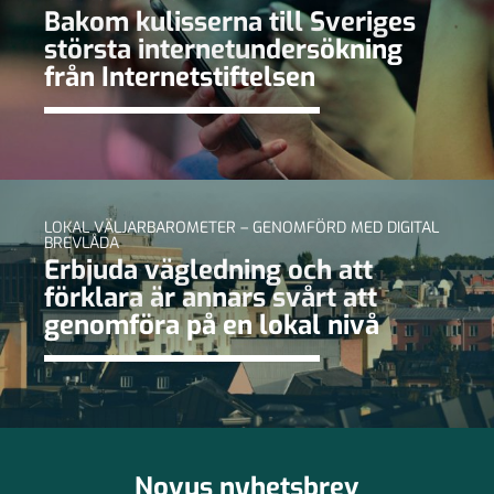
Bakom kulisserna till Sveriges
största internetundersökning
från Internetstiftelsen
LOKAL VÄLJARBAROMETER – GENOMFÖRD MED DIGITAL
BREVLÅDA
Erbjuda vägledning och att
förklara är annars svårt att
genomföra på en lokal nivå
Novus nyhetsbrev