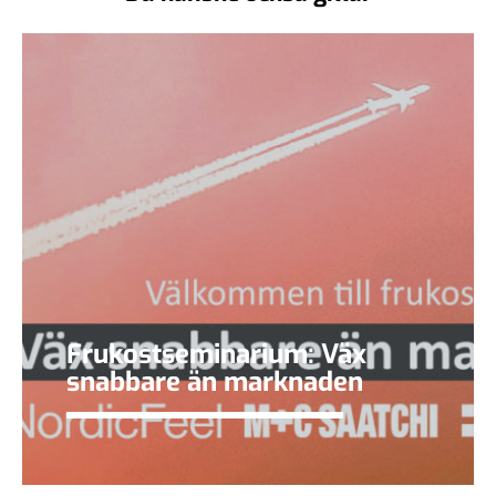
Frukostseminarium: Väx
snabbare än marknaden