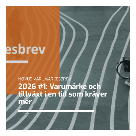
NOVUS VARUMÄRKESBREV
2026 #1: Varumärke och
tillväxt i en tid som kräver
mer