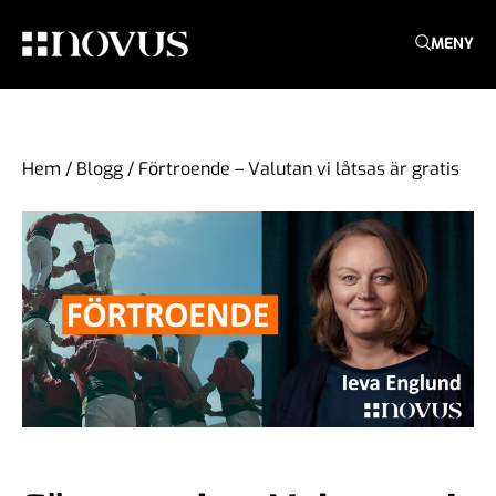
MENY
Hem
/
Blogg
/
Förtroende – Valutan vi låtsas är gratis