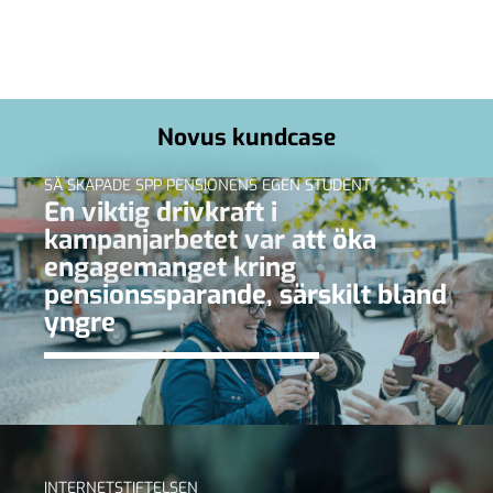
Novus kundcase
SÅ SKAPADE SPP PENSIONENS EGEN STUDENT
En viktig drivkraft i
kampanjarbetet var att öka
engagemanget kring
pensionssparande, särskilt bland
yngre
INTERNETSTIFTELSEN