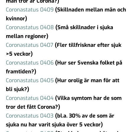
man tror är Corona?)
Coronastatus 0409
(Skillnaden mellan män och
kvinnor)
Coronastatus 0408
(Små skillnader i sjuka
mellan regioner)
Coronastatus 0407
(Fler tillfrisknar efter sjuk
>5 veckor)
Coronastatus 0406
(Hur ser Svenska folket på
framtiden?)
Coronastatus 0405
(Hur orolig är man för att
bli sjuk?)
Coronastatus 0404
(Vilka symtom har de som
tror det fått Corona?)
Coronastatus 0403
(bl.a. 30% av de som är
sjuka nu har varit sjuka över 5 veckor)