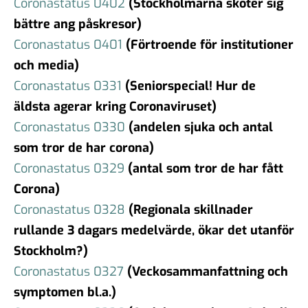
Coronastatus 0402
(Stockholmarna sköter sig
bättre ang påskresor)
Coronastatus 0401
(Förtroe
nde för institutioner
och media)
Coronastatus 0331
(Seniorspecial! Hur de
äldsta agerar kring Coronaviruset)
Coronastatus 0330
(andelen sjuka och antal
som tror de har corona)
Coronastatus 0329
(antal som tror de har fått
Corona)
Coronastatus 0328
(Regionala skillnader
rullande 3 dagars medelvärde, ökar det utanför
Stockholm?)
Coronastatus 0327
(Veckosammanfattning och
symptomen bl.a.)