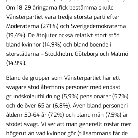
Om 18-29 åringarna fick bestämma skulle
Vänsterpartiet vara tredje största parti efter
Moderaterna (27,1%) och Sverigedemokraterna
(19,4%). De åtnjuter också relativt stort stöd
bland kvinnor (14,9%) och bland boende i
storstäderna – Stockholm, Göteborg och Malmö
(14,9%).
Bland de grupper som Vänsterpartiet har ett
svagare stöd återfinns personer med endast
grundskoleutbildning (5,9%) pensionärer (5,7%)
och de över 65 år (6,8%). Även bland personer i
åldern 50-64 år (7,2%) och bland män (7,5%) är
stödet svagt. Vi ser att män generellt röstar mer
högerut än vad kvinnor gör (tillsammans får de