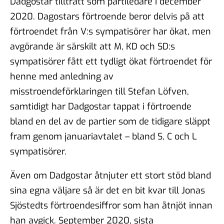
Dadgostar tillträtt som partiledare i december
2020. Dagostars förtroende beror delvis på att
förtroendet från V:s sympatisörer har ökat, men
avgörande är särskilt att M, KD och SD:s
sympatisörer fått ett tydligt ökat förtroendet för
henne med anledning av
misstroendeförklaringen till Stefan Löfven,
samtidigt har Dadgostar tappat i förtroende
bland en del av de partier som de tidigare släppt
fram genom januariavtalet – bland S, C och L
sympatisörer.
Även om Dadgostar åtnjuter ett stort stöd bland
sina egna väljare så är det en bit kvar till Jonas
Sjöstedts förtroendesiffror som han åtnjöt innan
han avgick. September 2020, sista