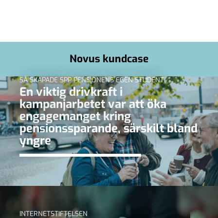
Novus kundcase
SÅ SKAPADE SPP PENSIONENS EGEN STUDENT
En viktig drivkraft i
kampanjarbetet var att öka
engagemanget kring
pensionssparande, särskilt bland
yngre
INTERNETSTIFTELSEN