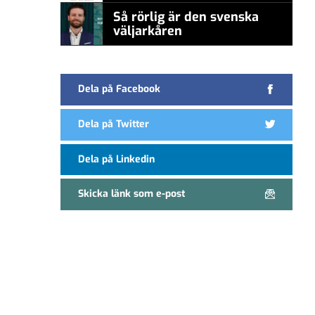
Så rörlig är den svenska
väljarkåren
Dela på Facebook
Dela på Twitter
Dela på Linkedin
Skicka länk som e-post