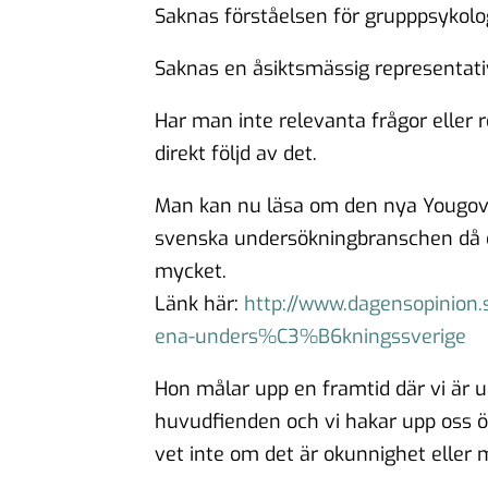
Saknas förståelsen för grupppsykolo
Saknas en åsiktsmässig representativ
Har man inte relevanta frågor eller r
direkt följd av det.
Man kan nu läsa om den nya Yougov c
svenska undersökningbranschen då d
mycket.
Länk här:
http://www.dagensopinion.
ena-unders%C3%B6kningssverige
Hon målar upp en framtid där vi är u
huvudfienden och vi hakar upp oss öv
vet inte om det är okunnighet eller 