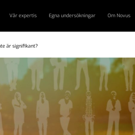
Vår expertis
Egna undersökningar
Om Novus
te är signifikant?