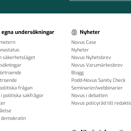
 egna undersökningar
Nyheter
ometern
Novus Case
onastatus
Nyheter
h säkerhetsläget
Novus Nyhetsbrev
sökningar
Novus Varumärkesbrev
förtroende
Blogg
rtroende
Podd-Novus Sanity Check
politiska frågan
Seminarier/webbinarier
 i politiska sakfrågor
Novus i debatten
ler
Novus policyråd till redakti
tåelse
 demokratin