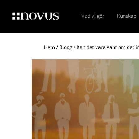
Vad vi gör
Kunskap
Hem
/
Blogg
/
Kan det vara sant om det in