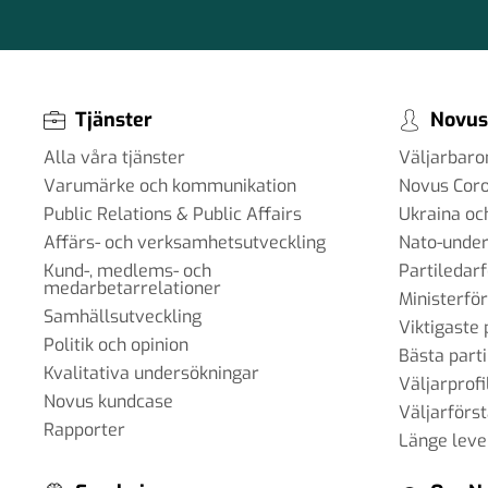
Tjänster
Novus
Alla våra tjänster
Väljarbar
Varumärke och kommunikation
Novus Cor
Public Relations & Public Affairs
Ukraina oc
Affärs- och verksamhetsutveckling
Nato-under
Kund-, medlems- och
Partiledar
medarbetarrelationer
Ministerfö
Samhällsutveckling
Viktigaste 
Politik och opinion
Bästa parti
Kvalitativa undersökningar
Väljarprofi
Novus kundcase
Väljarförs
Rapporter
Länge leve