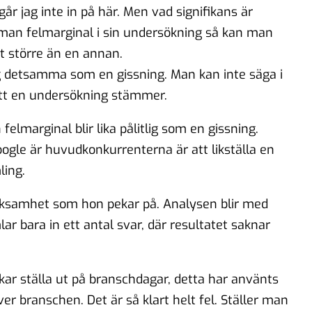
går jag inte in på här. Men vad signifikans är
 man felmarginal i sin undersökning så kan man
nt större än en annan.
g detsamma som en gissning. Man kan inte säga i
att en undersökning stämmer.
lmarginal blir lika pålitlig som en gissning.
ogle är huvudkonkurrenterna är att likställa en
ing.
erksamhet som hon pekar på. Analysen blir med
r bara in ett antal svar, där resultatet saknar
kar ställa ut på branschdagar, detta har använts
ver branschen. Det är så klart helt fel. Ställer man