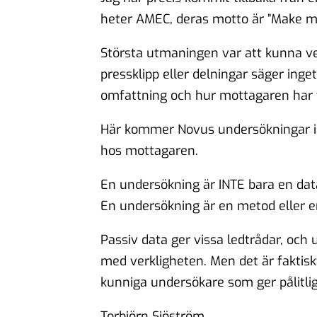
heter AMEC, deras motto är ”Make m
Största utmaningen var att kunna vet
pressklipp eller delningar säger inge
omfattning och hur mottagaren har to
Här kommer Novus undersökningar in, 
hos mottagaren.
En undersökning är INTE bara en dat
En undersökning är en metod eller en
Passiv data ger vissa ledtrådar, oc
med verkligheten. Men det är faktis
kunniga undersökare som ger pålitli
Torbjörn Sjöström