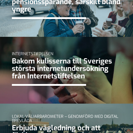
pensionssparande, särskilt bland
yngre
INTERNETSTIFTELSEN
Bakom kulisserna till Sveriges
största internetundersökning
från Internetstiftelsen
LOKAL VÄLJARBAROMETER – GENOMFÖRD MED DIGITAL
BREVLÅDA
Erbjuda vägledning och att