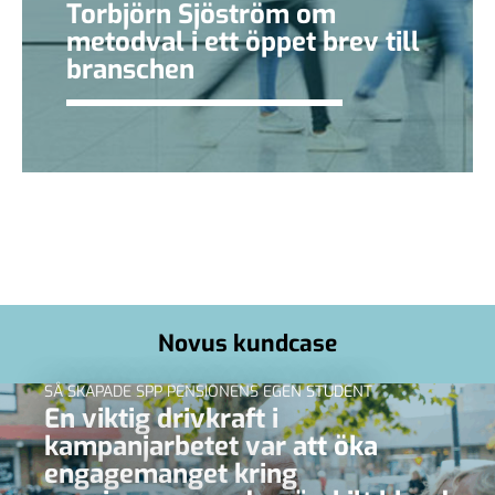
Torbjörn Sjöström om
metodval i ett öppet brev till
branschen
Novus kundcase
SÅ SKAPADE SPP PENSIONENS EGEN STUDENT
En viktig drivkraft i
kampanjarbetet var att öka
engagemanget kring