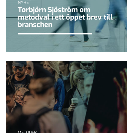
NYHET
Torbjörn Sjöström om
metodval i ett öppet brev till
branschen
METODER