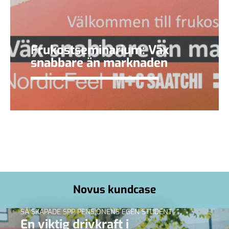
Frukostseminarium: Väx
snabbare än marknaden
Novus kundcase
SÅ SKAPADE SPP PENSIONENS EGEN STUDENT
En viktig drivkraft i