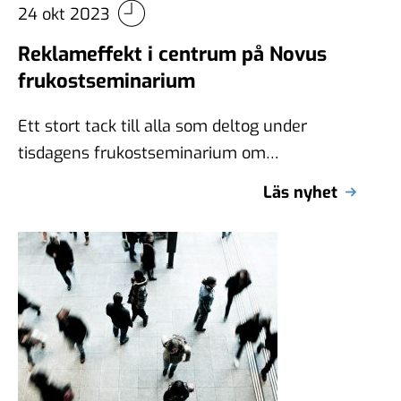
24 okt 2023
Reklameffekt i centrum på Novus
frukostseminarium
Ett stort tack till alla som deltog under
tisdagens frukostseminarium om
reklameffekt som Novus anordnade!
Läs nyhet
Seminariet fokuserade på Novus omfattande
…