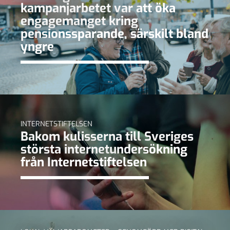
kampanjarbetet var att öka
engagemanget kring
pensionssparande, särskilt bland
yngre
INTERNETSTIFTELSEN
Bakom kulisserna till Sveriges
största internetundersökning
från Internetstiftelsen