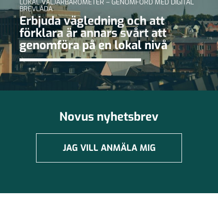
LOKAL VÄLJARBAROMETER – GENOMFÖRD MED DIGITAL
BREVLÅDA
Erbjuda vägledning och att
förklara är annars svårt att
genomföra på en lokal nivå
Novus nyhetsbrev
JAG VILL ANMÄLA MIG