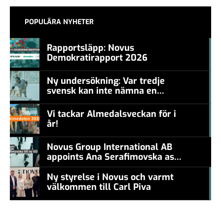
POPULÄRA NYHETER
Rapportsläpp: Novus
Demokratirapport 2026
#457a7b
Ny undersökning: Var tredje
svensk kan inte nämna en
#457a7b
levande konstnär
Vi tackar Almedalsveckan för i
år!
#457a7b
Novus Group International AB
appoints Ana Serafimovska as
new CEO
Ny styrelse i Novus och varmt
välkommen till Carl Piva
#457a7b