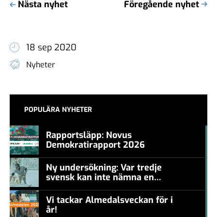
Nästa nyhet
Föregående nyhet
18 sep 2020
Nyheter
POPULÄRA NYHETER
Rapportsläpp: Novus
Demokratirapport 2026
#457a7b
Ny undersökning: Var tredje
svensk kan inte nämna en
#457a7b
levande konstnär
Vi tackar Almedalsveckan för i
år!