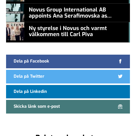
#457a7b
Novus Group International AB
appoints Ana Serafimovska as
new CEO
Ny styrelse i Novus och varmt
välkommen till Carl Piva
#457a7b
Dela på Facebook
Dela på Twitter
Dela på Linkedin
Skicka länk som e-post