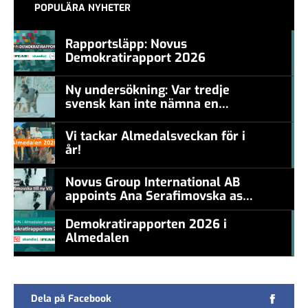
POPULÄRA NYHETER
Rapportsläpp: Novus
Demokratirapport 2026
#457a7b
Ny undersökning: Var tredje
svensk kan inte nämna en
#457a7b
levande konstnär
Vi tackar Almedalsveckan för i
år!
#457a7b
Novus Group International AB
appoints Ana Serafimovska as
new CEO
Demokratirapporten 2026 i
Almedalen
#457a7b
Dela på Facebook