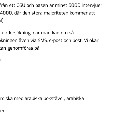
från ett OSU och basen är minst 5000 intervjuer
e 4000, där den stora majoriteten kommer att
l).
ode undersökning, där man kan om så
kningen även via SMS, e-post och post. Vi ökar
kan genomföras på.
0
urdiska med arabiska bokstäver, arabiska
der