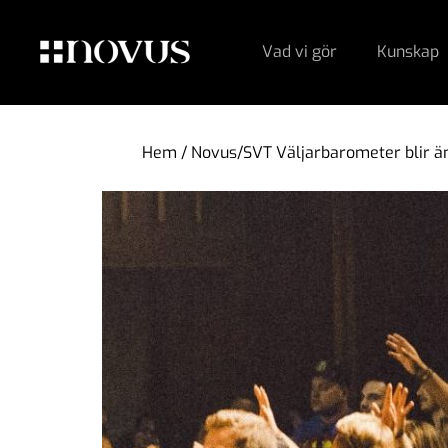
Vad vi gör
Kunskap
Hem
/
Novus/SVT Väljarbarometer blir än