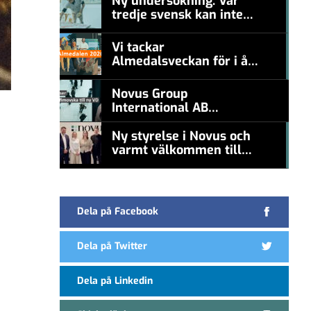
Ny undersökning: Var
tredje svensk kan inte
#457a7b
nämna en levande
konstnär
Vi tackar
Almedalsveckan för i år!
#457a7b
Novus Group
International AB
appoints Ana
Serafimovska as new
Ny styrelse i Novus och
CEO
varmt välkommen till
#457a7b
Carl Piva
Dela på Facebook
Dela på Twitter
Dela på Linkedin