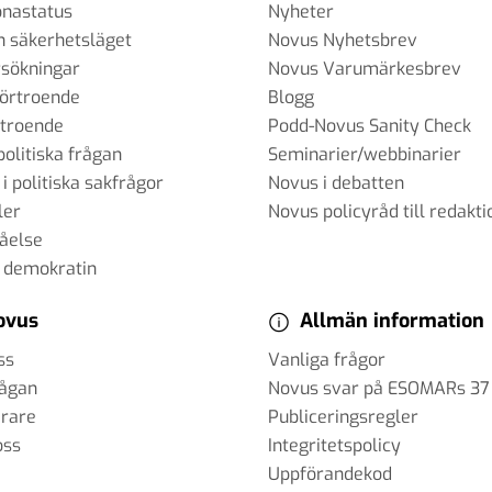
onastatus
Nyheter
h säkerhetsläget
Novus Nyhetsbrev
sökningar
Novus Varumärkesbrev
förtroende
Blogg
rtroende
Podd-Novus Sanity Check
politiska frågan
Seminarier/webbinarier
 i politiska sakfrågor
Novus i debatten
ler
Novus policyråd till redakti
tåelse
 demokratin
ovus
Allmän information
ss
Vanliga frågor
rågan
Novus svar på ESOMARs 37
erare
Publiceringsregler
oss
Integritetspolicy
Uppförandekod