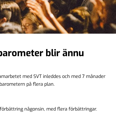
arometer blir ännu
t samarbetet med SVT inleddes och med 7 månader
arbarometern på flera plan.
örbättring någonsin, med flera förbättringar.