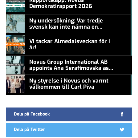
Demokratirapport 2026
#457a7b
Ny undersökning: Var tredje
svensk kan inte nämna en
#457a7b
levande konstnär
Vi tackar Almedalsveckan för i
år!
#457a7b
Novus Group International AB
appoints Ana Serafimovska as
new CEO
Ny styrelse i Novus och varmt
välkommen till Carl Piva
#457a7b
Dela på Facebook
Dela på Twitter