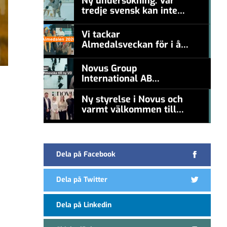
Ny undersökning: Var
tredje svensk kan inte
#457a7b
nämna en levande
konstnär
Vi tackar
Almedalsveckan för i år!
#457a7b
Novus Group
International AB
appoints Ana
Serafimovska as new
Ny styrelse i Novus och
CEO
varmt välkommen till
#457a7b
Carl Piva
Dela på Facebook
Dela på Twitter
Dela på Linkedin