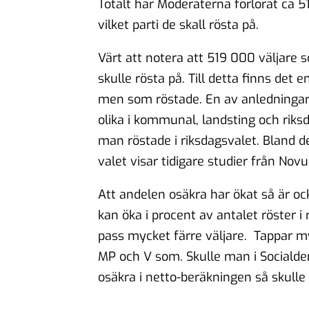
Totalt har Moderaterna förlorat ca 5
vilket parti de skall rösta på.
Värt att notera att 519 000 väljare s
skulle rösta på. Till detta finns det
men som röstade. En av anledningarn
olika i kommunal, landsting och riks
man röstade i riksdagsvalet. Bland d
valet visar tidigare studier från Novu
Att andelen osäkra har ökat så är oc
kan öka i procent av antalet röster 
pass mycket färre väljare. Tappar myc
MP och V som. Skulle man i Socialdem
osäkra i netto-beräkningen så skulle 