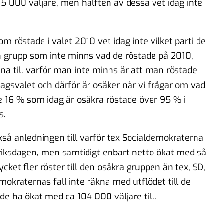
15 000 väljare, men hälften av dessa vet idag inte
om röstade i valet 2010 vet idag inte vilket parti de
 en grupp som inte minns vad de röstade på 2010,
a till varför man inte minns är att man röstade
dagsvalet och därför är osäker när vi frågar om vad
e 16 % som idag är osäkra röstade över 95 % i
s.
kså anledningen till varför tex Socialdemokraterna
i riksdagen, men samtidigt enbart netto ökat med så
ket fler röster till den osäkra gruppen än tex, SD,
okraternas fall inte räkna med utflödet till de
de ha ökat med ca 104 000 väljare till.