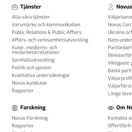
Tjänster
Novus
Alla våra tjänster
Väljarbar
Varumärke och kommunikation
Novus Cor
Public Relations & Public Affairs
Ukraina oc
Affärs- och verksamhetsutveckling
Nato-under
Kund-, medlems- och
Partiledar
medarbetarrelationer
Ministerfö
Samhällsutveckling
Viktigaste 
Politik och opinion
Bästa parti
Kvalitativa undersökningar
Väljarprofi
Novus kundcase
Väljarförs
Rapporter
Länge leve
Forskning
Om N
Novus Forskning
Kontakta o
Rapporter
Offertförf