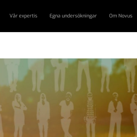
Vår expertis
Egna undersökningar
Om Novus