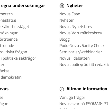
 egna undersökningar
Nyheter
ometern
Novus Case
onastatus
Nyheter
h säkerhetsläget
Novus Nyhetsbrev
sökningar
Novus Varumärkesbrev
förtroende
Blogg
rtroende
Podd-Novus Sanity Check
politiska frågan
Seminarier/webbinarier
 i politiska sakfrågor
Novus i debatten
ler
Novus policyråd till redakti
tåelse
 demokratin
ovus
Allmän information
ss
Vanliga frågor
rågan
Novus svar på ESOMARs 37