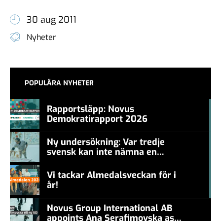
30 aug 2011
Nyheter
POPULÄRA NYHETER
Rapportsläpp: Novus
Demokratirapport 2026
#457a7b
Ny undersökning: Var tredje
svensk kan inte nämna en
#457a7b
levande konstnär
Vi tackar Almedalsveckan för i
år!
#457a7b
Novus Group International AB
appoints Ana Serafimovska as