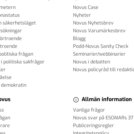
ometern
Novus Case
onastatus
Nyheter
h säkerhetsläget
Novus Nyhetsbrev
sökningar
Novus Varumärkesbrev
förtroende
Blogg
rtroende
Podd-Novus Sanity Check
politiska frågan
Seminarier/webbinarier
 i politiska sakfrågor
Novus i debatten
ler
Novus policyråd till redakti
tåelse
 demokratin
ovus
Allmän information
ss
Vanliga frågor
rågan
Novus svar på ESOMARs 37
erare
Publiceringsregler
oss
Integritetspolicy