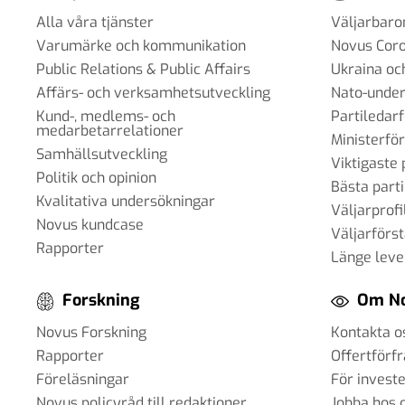
Alla våra tjänster
Väljarbar
Varumärke och kommunikation
Novus Cor
Public Relations & Public Affairs
Ukraina oc
Affärs- och verksamhetsutveckling
Nato-under
Kund-, medlems- och
Partiledar
medarbetarrelationer
Ministerfö
Samhällsutveckling
Viktigaste 
Politik och opinion
Bästa parti
Kvalitativa undersökningar
Väljarprofi
Novus kundcase
Väljarförs
Rapporter
Länge leve
Forskning
Om N
Novus Forskning
Kontakta o
Rapporter
Offertförf
Föreläsningar
För invest
Novus policyråd till redaktioner
Jobba hos 