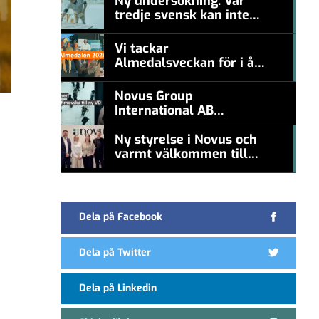
Ny undersökning: Var
tredje svensk kan inte
#457a7b
nämna en levande
konstnär
Vi tackar
Almedalsveckan för i år!
#457a7b
Novus Group
International AB
appoints Ana
Serafimovska as new
Ny styrelse i Novus och
CEO
varmt välkommen till
#457a7b
Carl Piva
Dela på Facebook
Dela på Twitter
Dela på Linkedin