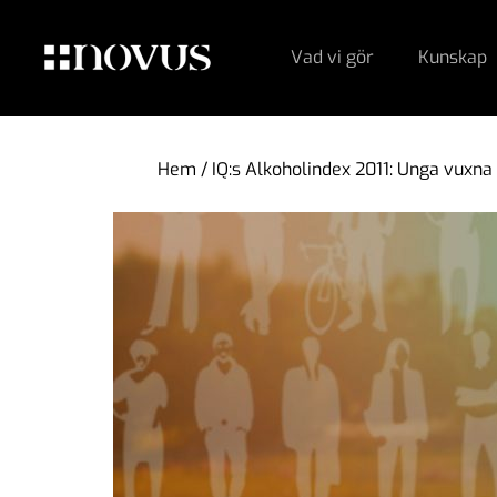
Vad vi gör
Kunskap
Hem
/
IQ:s Alkoholindex 2011: Unga vuxna 