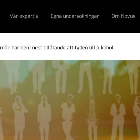
Vår expertis
Egna undersökningar
Om Novus
män har den mest tillåtande attityden till alkohol