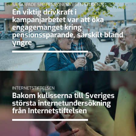
SÅ SKAPADE SPP PENSIONENS EGEN STUDENT
En viktig drivkraft i
kampanjarbetet var att öka
engagemanget kring
pensionssparande, särskilt bland
yngre
INTERNETSTIFTELSEN
Bakom kulisserna till Sveriges
största internetundersökning
från Internetstiftelsen