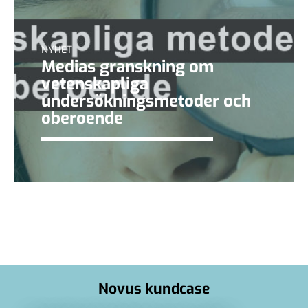
NYHET
Medias granskning om
vetenskapliga
undersökningsmetoder och
oberoende
Novus kundcase