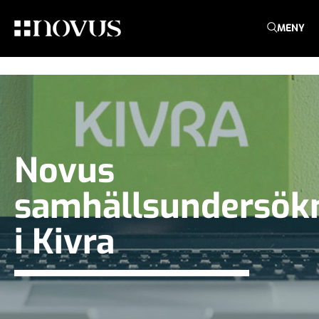
MENY
Novus
samhällsundersök
i Kivra