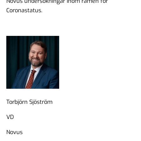
Novus undersökningar inom ramen för
Coronastatus.
Torbjörn Sjöström
VD
Novus