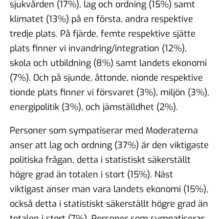
sjukvården (17%), lag och ordning (15%) samt
klimatet (13%) på en första, andra respektive
tredje plats. På fjärde, femte respektive sjätte
plats finner vi invandring/integration (12%),
skola och utbildning (8%) samt landets ekonomi
(7%). Och på sjunde, åttonde, nionde respektive
tionde plats finner vi försvaret (3%), miljön (3%),
energipolitik (3%), och jämställdhet (2%).
Personer som sympatiserar med Moderaterna
anser att lag och ordning (37%) är den viktigaste
politiska frågan, detta i statistiskt säkerställt
högre grad än totalen i stort (15%). Näst
viktigast anser man vara landets ekonomi (15%),
också detta i statistiskt säkerställt högre grad än
totalen i stort (7%). Personer som sympatiserar