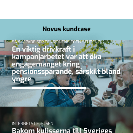
Novus kundcase
SÅ SKAPADE SPP PENSIONENS EGEN STUDENT
En viktig drivkraft i
kampanjarbetet var att öka
engagemanget kring
pensionssparande, särskilt bland
yngre
INTERNETSTIFTELSEN
Bakom kulisserna till Sveriges