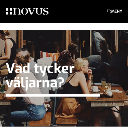
MENY
Vad tycker
väljarna?