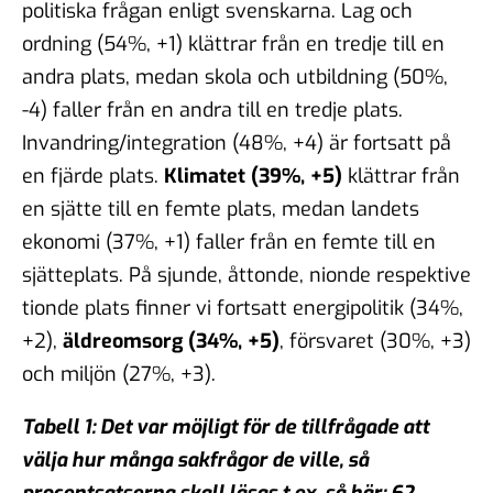
politiska frågan enligt svenskarna. Lag och
ordning (54%, +1) klättrar från en tredje till en
andra plats, medan skola och utbildning (50%,
-4) faller från en andra till en tredje plats.
Invandring/integration (48%, +4) är fortsatt på
en fjärde plats.
Klimatet (39%, +5)
klättrar från
en sjätte till en femte plats, medan landets
ekonomi (37%, +1) faller från en femte till en
sjätteplats. På sjunde, åttonde, nionde respektive
tionde plats finner vi fortsatt energipolitik (34%,
+2),
äldreomsorg (34%, +5)
, försvaret (30%, +3)
och miljön (27%, +3).
Tabell 1: Det var möjligt för de tillfrågade att
välja hur många sakfrågor de ville, så
procentsatserna skall läsas t.ex. så här: 62