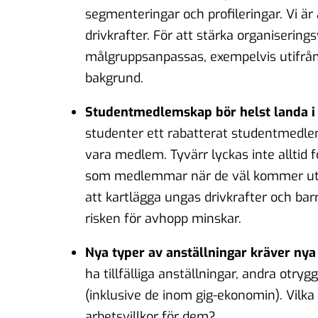
segmenteringar och profileringar. Vi är
drivkrafter. För att stärka organiserin
målgruppsanpassas, exempelvis utifrån v
bakgrund.
Studentmedlemskap bör helst landa i
studenter ett rabatterat studentmedlem
vara medlem. Tyvärr lyckas inte alltid
som medlemmar när de väl kommer ut i 
att kartlägga ungas drivkrafter och barr
risken för avhopp minskar.
Nya typer av anställningar kräver nya
ha tillfälliga anställningar, andra otry
(inklusive de inom gig-ekonomin). Vilka 
arbetsvillkor för dem?