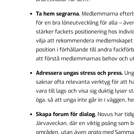
Ta hem segrarna.
Medlemmarna efterlys
för en bra löneutveckling för alla – äv
stärker fackets positionering hos in
vilja att rekommendera medlemskapet v
position i förhållande till andra fackför
att förstå medlemmarnas behov och ut
Adressera ungas stress och press
.
Unga
saknar ofta relevanta verktyg för att ha
vara till lags och visa sig duktig lyser 
öga, så att unga inte går in i väggen, he
Skapa forum för dialog.
Novus har tid
Järvaveckan, där en viktig poäng som 
områden, utan även
prata med
Samma s