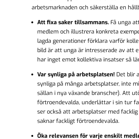
arbetsmarknaden och säkerställa en håll
Att fixa saker tillsammans.
Få unga att
medlem och illustrera konkreta exempel 
lagda generationer förklara varför kol
bild är att unga är intresserade av att 
har inget emot kollektiva insatser så lä
Var synliga på arbetsplatsen!
Det blir 
synliga på många arbetsplatser, inte 
sällan i nya växande branscher). Att u
förtroendevalda, underlättar i sin tur 
ser också att arbetsplatser med fackl
saknar fackligt förtroendevalda.
Öka relevansen för varje enskilt me