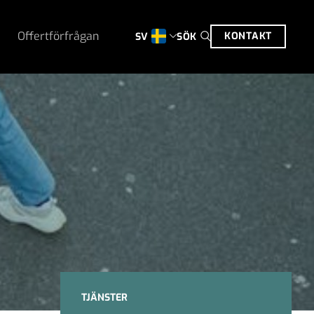
Offertförfrågan
KONTAKT
SÖK
SV
TJÄNSTER