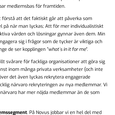
bar medlemsbas för framtiden.
 förstå att det faktiskt går att påverka som
på när man lyckas; Att för mer individualistiskt
lektiva värden och lösningar gynnar även dem. Min
engagera sig i frågor som de tycker är viktiga och
nge de ser kopplingen ”
what´s in it for me
”.
allt svårare för fackliga organisationer att göra sig
minst inom många privata verksamheter (och inte
töver det även lyckas rekrytera engagerade
facklig närvaro rekryteringen av nya medlemmar. Vi
ig närvaro har mer nöjda medlemmar än de som
dlemssegment
. På Novus jobbar vi en hel del med