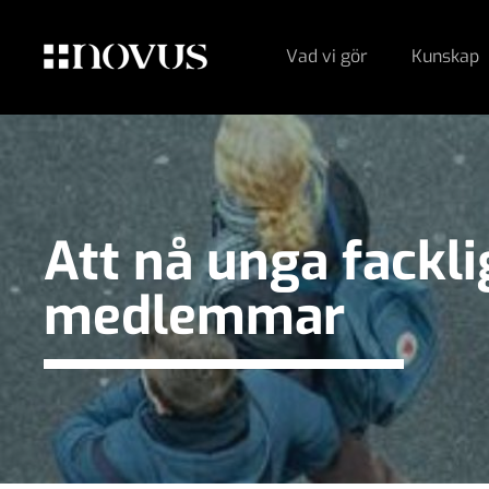
Vad vi gör
Kunskap
Att nå unga fackli
medlemmar