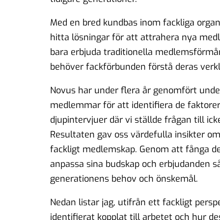
Med en bred kundbas inom fackliga organis
hitta lösningar för att attrahera nya med
bara erbjuda traditionella medlemsförm
behöver fackförbunden förstå deras verkl
Novus har under flera år genomfört und
medlemmar för att identifiera de faktore
djupintervjuer där vi ställde frågan till
Resultaten gav oss värdefulla insikter o
fackligt medlemskap. Genom att fånga des
anpassa sina budskap och erbjudanden så
generationens behov och önskemål.
Nedan listar jag, utifrån ett fackligt persp
identifierat kopplat till arbetet och hur de