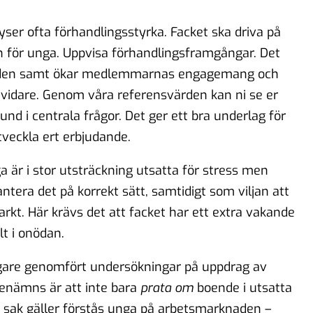
er ofta förhandlingsstyrka. Facket ska driva på
en för unga. Uppvisa förhandlingsframgångar. Det
dividen samt ökar medlemmarnas engagemang och
idare. Genom våra referensvärden kan ni se er
bund i centrala frågor. Det ger ett bra underlag för
veckla ert erbjudande.
 är i stor utsträckning utsatta för stress men
ntera det på korrekt sätt, samtidigt som viljan att
starkt. Här krävs det att facket har ett extra vakande
lt i onödan.
igare genomfört undersökningar på uppdrag av
benämns är att inte bara
prata
om
boende i utsatta
ak gäller förstås unga på arbetsmarknaden –