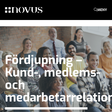
MENY
Fördjupning –
Kund-, medlems-
och
medarbetarrelatio