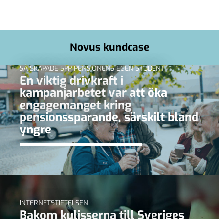
Novus kundcase
SÅ SKAPADE SPP PENSIONENS EGEN STUDENT
En viktig drivkraft i
kampanjarbetet var att öka
engagemanget kring
pensionssparande, särskilt bland
yngre
INTERNETSTIFTELSEN
Bakom kulisserna till Sveriges