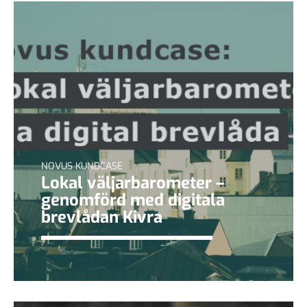
NOVUS KUNDCASE
Lokal väljarbarometer –
genomförd med digitala
brevlådan Kivra