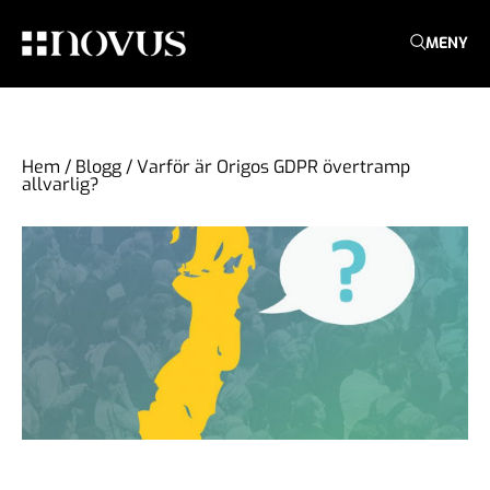
MENY
Hem
/
Blogg
/
Varför är Origos GDPR övertramp
allvarlig?