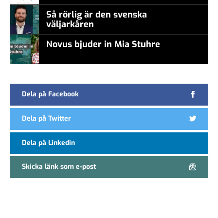
Så rörlig är den svenska
väljarkåren
Novus bjuder in Mia Stuhre
Dela på Facebook
Dela på Twitter
Dela på Linkedin
Skicka länk som e-post