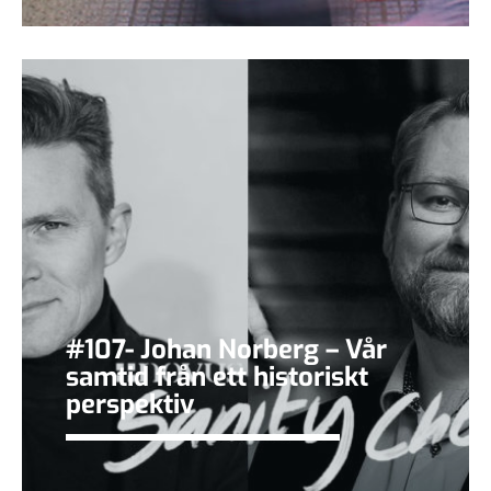
#107- Johan Norberg – Vår
samtid från ett historiskt
perspektiv