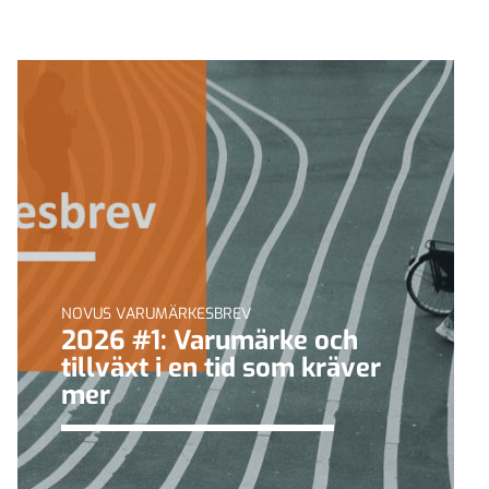
NOVUS VARUMÄRKESBREV
2026 #1: Varumärke och
tillväxt i en tid som kräver
mer