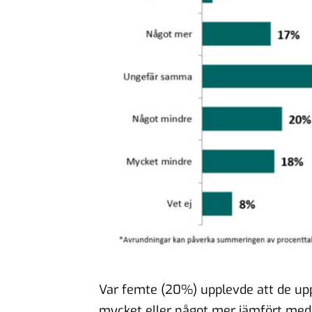
Var femte (20%) upplevde att de u
mycket eller något mer jämfört med 