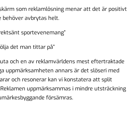
ad skärm som reklamlösning menar att det är positivt
e behöver avbrytas helt.
direktsänt sportevenemang”
ölja det man tittar på”
ta och en av reklamvärldens mest eftertraktade
nga uppmärksamheten annars är det slöseri med
arar och resonerar kan vi konstatera att
split
. Reklamen uppmärksammas i mindre utsträckning
varumärkesbyggande försämras.