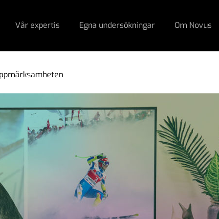
Vår expertis
Egna undersökningar
Om Novus
a uppmärksamheten