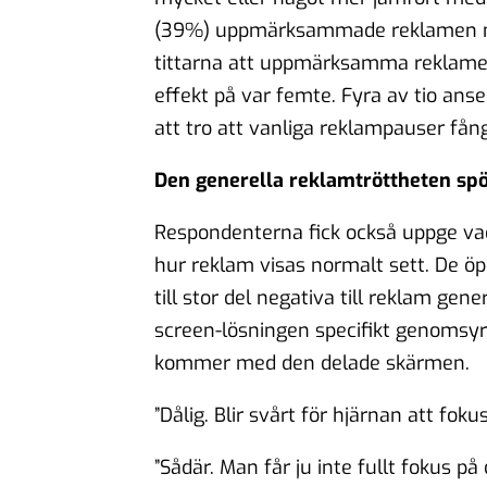
(39%) uppmärksammade reklamen någ
tittarna att uppmärksamma reklamen
effekt på var femte. Fyra av tio anse
att tro att vanliga reklampauser f
Den generella reklamtröttheten sp
Respondenterna fick också uppge vad
hur reklam visas normalt sett. De ö
till stor del negativa till reklam gene
screen-lösningen specifikt genomsyr
kommer med den delade skärmen.
”Dålig. Blir svårt för hjärnan att foku
”Sådär. Man får ju inte fullt fokus på