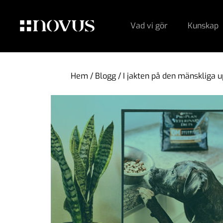
Vad vi gör
Kunskap
Hem
/
Blogg
/
I jakten på den mänsklig