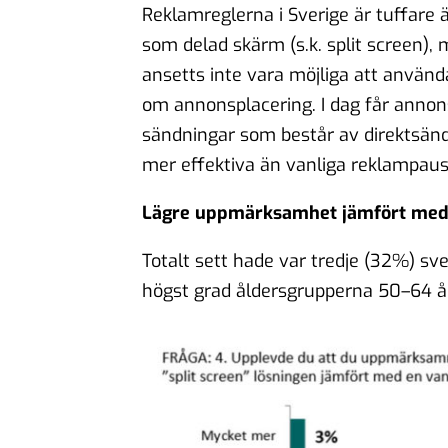
Reklamreglerna i Sverige är tuffare
som delad skärm (
s.k. split screen
), 
ansetts inte vara möjliga att använd
om annonsplacering. I dag får anno
sändningar som består av direktsän
mer effektiva än vanliga reklampau
Lägre uppmärksamhet jämfört med
Totalt sett hade var tredje (32%) 
högst grad åldersgrupperna 50–64 