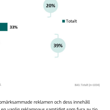
ppmärksammade reklamen och dess innehåll
en vanlig reklampaus samtidigt som fyra av tio