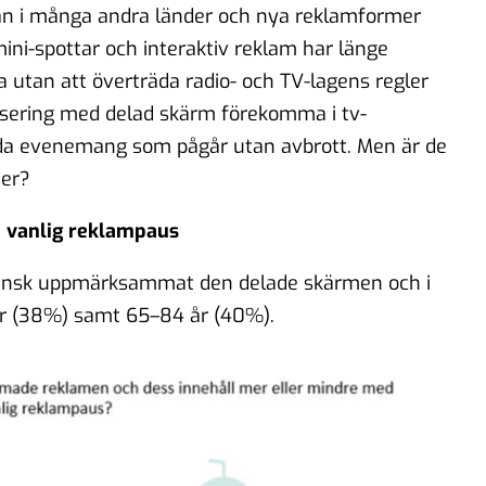
 än i många andra länder och nya reklamformer
mini-spottar och interaktiv reklam har länge
a utan att överträda radio- och TV-lagens regler
nsering med delad skärm förekomma i tv-
da evenemang som pågår utan avbrott. Men är de
ser?
 vanlig reklampaus
svensk uppmärksammat den delade skärmen och i
år (38%) samt 65–84 år (40%).