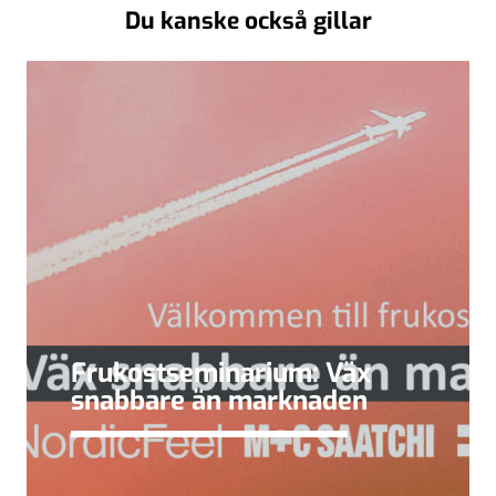
Du kanske också gillar
Frukostseminarium: Väx
snabbare än marknaden