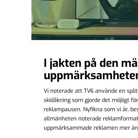
I jakten på den mä
uppmärksamhete
Vi noterade att TV6 använde en
spli
skidåkning som gjorde det möjligt för
reklampausen. Nyfikna som vi är, be
allmänheten noterade reklamformatet
uppmärksammade reklamen mer än 