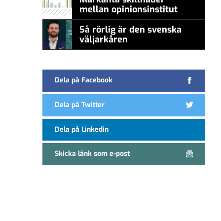
mellan opinionsinstitut
Så rörlig är den svenska
väljarkåren
Dela på Facebook
Dela på Twitter
Dela på Linkedin
Skicka länk som e-post