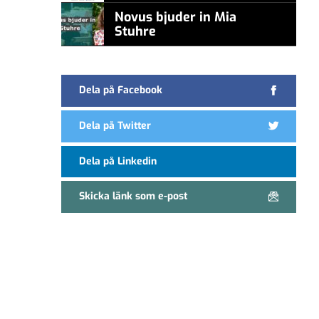
Novus bjuder in Mia
Stuhre
Dela på Facebook
Dela på Twitter
Dela på Linkedin
Skicka länk som e-post