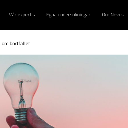
Vår expertis
Egna undersökningar
Om Novus
a om bortfallet