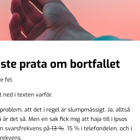
åste prata om bortfallet
e fel.
 ned i texten varför.
t problem, att det i regel är slumpmässigt. Ja, alltså
 är det så. Men en sak fick mig att haja till i Ipsos
en svarsfrekvens på
13 %
15 % i telefondelen, och i
frekvens.