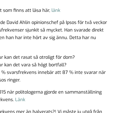
t som finns att läsa här,
länk
ade David Ahlin opinionschef på Ipsos för två veckor
sfrekvenser sjunkit så mycket. Han svarade direkt
men han har inte hört av sig ännu. Detta har nu
r kan det rasat så otroligt för dom?
r kan det vara så högt bortfall?
 % svarsfrekvens innebär att 87 % inte svarar när
sos ringer.
15 när politologerna gjorde en sammanställning
ekvens.
Länk
rekvens mer än halverats?! Vi måste ju utgå från