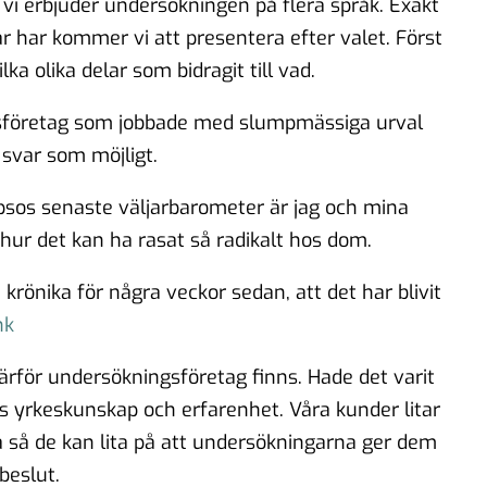
i erbjuder undersökningen på flera språk. Exakt
ar har kommer vi att presentera efter valet. Först
lka olika delar som bidragit till vad.
ngsföretag som jobbade med slumpmässiga urval
 svar som möjligt.
Ipsos senaste väljarbarometer är jag och mina
 hur det kan ha rasat så radikalt hos dom.
n krönika för några veckor sedan, att det har blivit
nk
 därför undersökningsföretag finns. Hade det varit
vs yrkeskunskap och erfarenhet. Våra kunder litar
a så de kan lita på att undersökningarna ger dem
beslut.