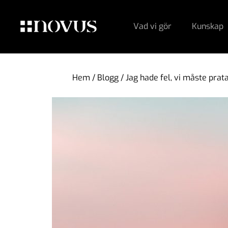
Vad vi gör
Kunskap
Hem
/
Blogg
/
Jag hade fel, vi måste prat