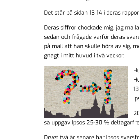
Det står på sidan
13
14 i deras rappor
Deras siffror chockade mig, jag mail
sedan och frågade varför deras svar
på mail att han skulle höra av sig, 
gnagt i mitt huvud i två veckor.
Hu
Hu
13
Ip
20
så uppgav Ipsos 25-30 % deltagarfr
Drygt två år senare har Ipsos svarsf