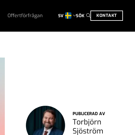
Offertförfrågan
KONTAKT
SÖK
SV
PUBLICERAD AV
Torbjörn
Sjöström