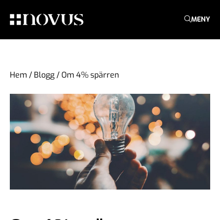
MENY
Hem
/
Blogg
/
Om 4% spärren