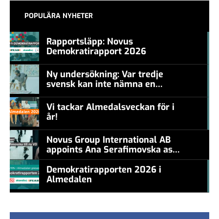
POPULÄRA NYHETER
Rapportsläpp: Novus
Demokratirapport 2026
#457a7b
Ny undersökning: Var tredje
svensk kan inte nämna en
#457a7b
levande konstnär
Vi tackar Almedalsveckan för i
år!
#457a7b
Novus Group International AB
appoints Ana Serafimovska as
new CEO
Demokratirapporten 2026 i
Almedalen
#457a7b