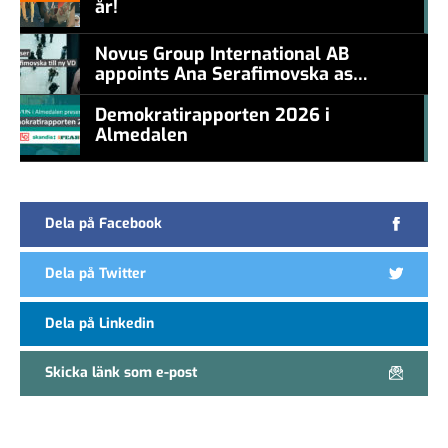
år!
#457a7b
Novus Group International AB
appoints Ana Serafimovska as
new CEO
Demokratirapporten 2026 i
Almedalen
#457a7b
Dela på Facebook
Dela på Twitter
Dela på Linkedin
Skicka länk som e-post