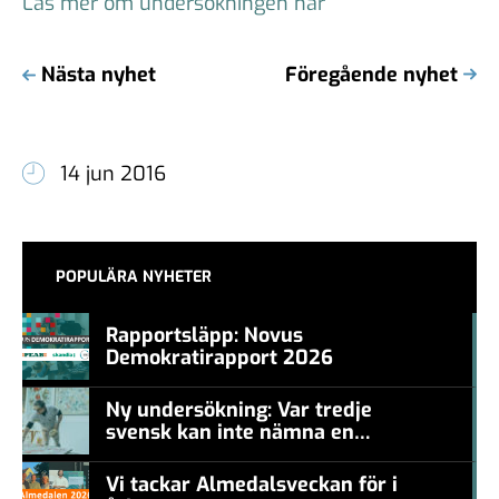
Läs mer om undersökningen här
Nästa nyhet
Föregående nyhet
14 jun 2016
POPULÄRA NYHETER
Rapportsläpp: Novus
Demokratirapport 2026
#457a7b
Ny undersökning: Var tredje
svensk kan inte nämna en
#457a7b
levande konstnär
Vi tackar Almedalsveckan för i