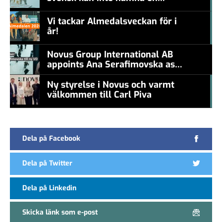
#457a7b
levande konstnär
Vi tackar Almedalsveckan för i
år!
#457a7b
Novus Group International AB
appoints Ana Serafimovska as
new CEO
Ny styrelse i Novus och varmt
välkommen till Carl Piva
#457a7b
Dela på Facebook
Dela på Twitter
Dela på Linkedin
Skicka länk som e-post