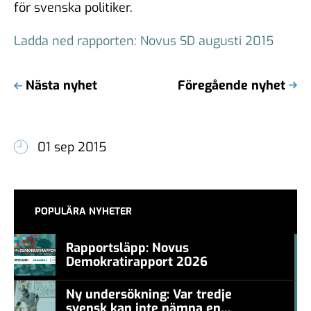
för svenska politiker.
Ladda ned rapporten: Novus SD augusti 2015
Nästa nyhet
Föregående nyhet
01 sep 2015
POPULÄRA NYHETER
Rapportsläpp: Novus
Demokratirapport 2026
#457a7b
Ny undersökning: Var tredje
svensk kan inte nämna en