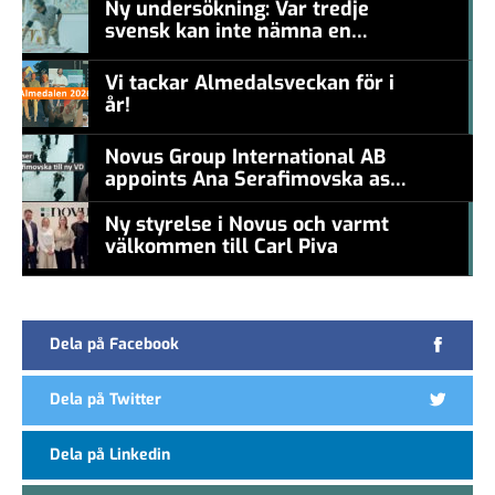
Ny undersökning: Var tredje
svensk kan inte nämna en
#457a7b
levande konstnär
Vi tackar Almedalsveckan för i
år!
#457a7b
Novus Group International AB
appoints Ana Serafimovska as
new CEO
Ny styrelse i Novus och varmt
välkommen till Carl Piva
#457a7b
Dela på Facebook
Dela på Twitter
Dela på Linkedin