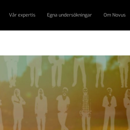
Vår expertis
Egna undersökningar
Om Novus