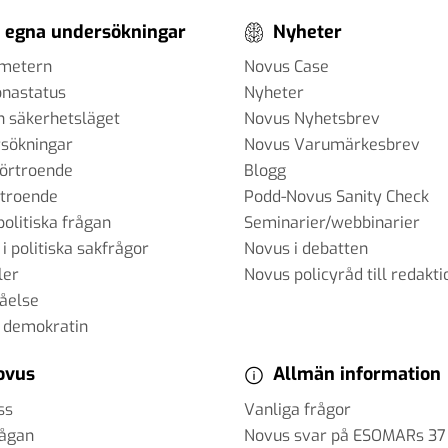
 egna undersökningar
Nyheter
ometern
Novus Case
onastatus
Nyheter
h säkerhetsläget
Novus Nyhetsbrev
sökningar
Novus Varumärkesbrev
förtroende
Blogg
rtroende
Podd-Novus Sanity Check
politiska frågan
Seminarier/webbinarier
 i politiska sakfrågor
Novus i debatten
ler
Novus policyråd till redakti
tåelse
 demokratin
ovus
Allmän information
ss
Vanliga frågor
rågan
Novus svar på ESOMARs 37