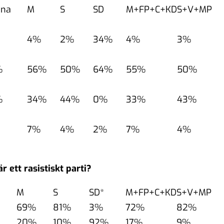
nna
M
S
SD
M+FP+C+KD
S+V+MP
4%
2%
34%
4%
3%
%
56%
50%
64%
55%
50%
%
34%
44%
0%
33%
43%
7%
4%
2%
7%
4%
 ett rasistiskt parti?
M
S
SD*
M+FP+C+KD
S+V+MP
69%
81%
3%
72%
82%
20%
10%
92%
17%
9%