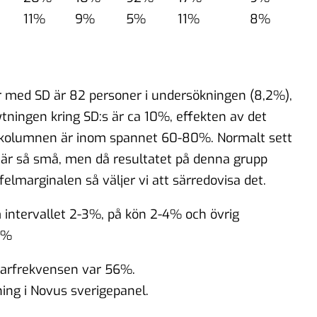
11%
9%
5%
11%
8%
r med SD är 82 personer i undersökningen (8,2%),
tningen kring SD:s är ca 10%, effekten av det
SD kolumnen är inom spannet 60-80%. Normalt sett
 är så små, men då resultatet på denna grupp
felmarginalen så väljer vi att särredovisa det.
 intervallet 2-3%, på kön 2-4% och övrig
5%
garfrekvensen var 56%.
ng i Novus sverigepanel.