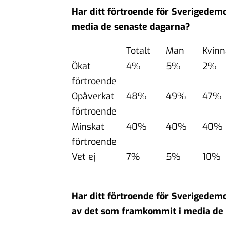
Har ditt förtroende för Sverigede
media de senaste dagarna?
Totalt
Man
Kvinn
Ökat
4%
5%
2%
förtroende
Opåverkat
48%
49%
47%
förtroende
Minskat
40%
40%
40%
förtroende
Vet ej
7%
5%
10%
Har ditt förtroende för Sverigedem
av det som framkommit i media de