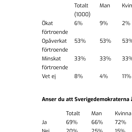
Totalt
Man
Kvi
(1000)
Ökat
6%
9%
2%
förtroende
Opåverkat
53%
53%
53
förtroende
Minskat
33%
33%
33
förtroende
Vet ej
8%
4%
11%
Anser du att Sverigedemokraterna är
Totalt
Man
Kvinna
Ja
69%
66%
72%
Nej
20%
25%
15%