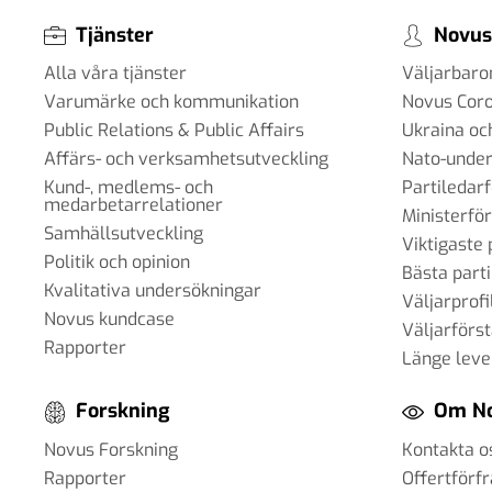
Tjänster
Novus
Alla våra tjänster
Väljarbar
Varumärke och kommunikation
Novus Cor
Public Relations & Public Affairs
Ukraina oc
Affärs- och verksamhetsutveckling
Nato-under
Kund-, medlems- och
Partiledar
medarbetarrelationer
Ministerfö
Samhällsutveckling
Viktigaste 
Politik och opinion
Bästa parti
Kvalitativa undersökningar
Väljarprofi
Novus kundcase
Väljarförs
Rapporter
Länge leve
Forskning
Om N
Novus Forskning
Kontakta o
Rapporter
Offertförf