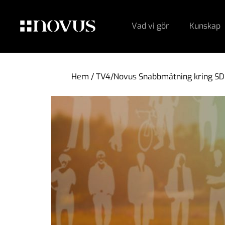
Vad vi gör
Kunskap
Hem
/
TV4/Novus Snabbmätning kring SD