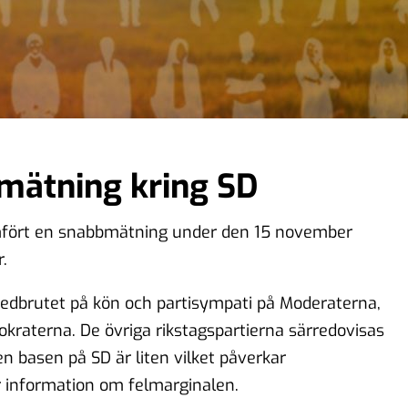
ätning kring SD
fört en snabbmätning under den 15 november
r.
edbrutet på kön och partisympati på Moderaterna,
raterna. De övriga rikstagspartierna särredovisas
n basen på SD är liten vilket påverkar
r information om felmarginalen.