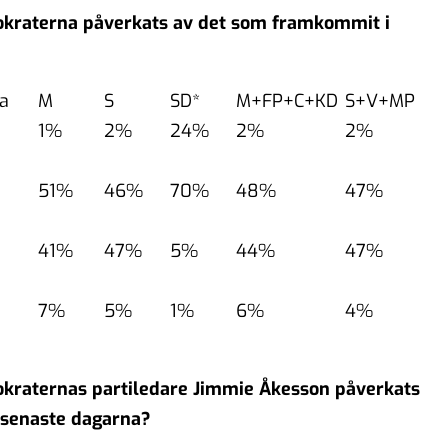
mokraterna påverkats av det som framkommit i
a
M
S
SD*
M+FP+C+KD
S+V+MP
1%
2%
24%
2%
2%
51%
46%
70%
48%
47%
41%
47%
5%
44%
47%
7%
5%
1%
6%
4%
okraternas partiledare Jimmie Åkesson påverkats
 senaste dagarna?