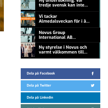
Ny undersökning: Var
tredje svensk kan inte
#457a7b
nämna en levande
konstnär
Vi tackar
Almedalsveckan för i år!
#457a7b
Novus Group
International AB
appoints Ana
Serafimovska as new
Ny styrelse i Novus och
CEO
varmt välkommen till
#457a7b
Carl Piva
Dela på Facebook
Dela på Twitter
Dela på Linkedin