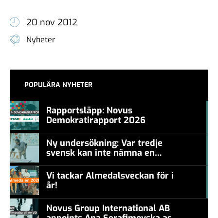
20 nov 2012
Nyheter
POPULÄRA NYHETER
Rapportsläpp: Novus
Demokratirapport 2026
#457a7b
Ny undersökning: Var tredje
svensk kan inte nämna en
#457a7b
levande konstnär
Vi tackar Almedalsveckan för i
år!
#457a7b
Novus Group International AB
appoints Ana Serafimovska as