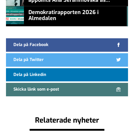
new CEO
Demokratirapporten 2026 i
Almedalen
#457a7b
Dela på Facebook
Dela på Twitter
Dela på Linkedin
Skicka länk som e-post
Relaterade nyheter