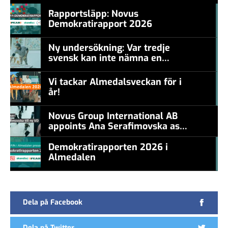
Rapportsläpp: Novus
Demokratirapport 2026
#457a7b
Ny undersökning: Var tredje
svensk kan inte nämna en
#457a7b
levande konstnär
Vi tackar Almedalsveckan för i
år!
#457a7b
Novus Group International AB
appoints Ana Serafimovska as
new CEO
Demokratirapporten 2026 i
Almedalen
#457a7b
Dela på Facebook
Dela på Twitter