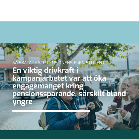
SÅ SKAPADE SPP PENSIONENS EGEN STUDENT
En viktig drivkraft i
kampanjarbetet var att öka
engagemanget kring
pensionssparande, särskilt bland
yngre