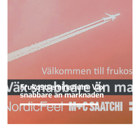
Frukostseminarium: Väx
snabbare än marknaden