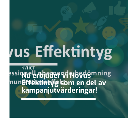
NYHET
Nu erbjuder vi Novus
Effektintyg som en del av
kampanjutvärderingar!