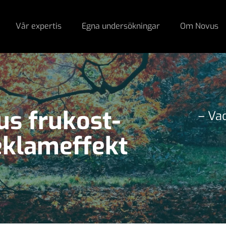
Vår expertis
Egna undersökningar
Om Novus
us frukost­
– Va
klameffekt