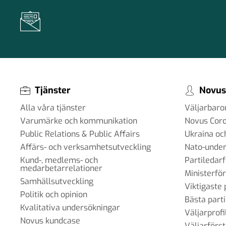
Tjänster
Novus
Alla våra tjänster
Väljarbar
Varumärke och kommunikation
Novus Cor
Public Relations & Public Affairs
Ukraina oc
Affärs- och verksamhetsutveckling
Nato-under
Kund-, medlems- och
Partiledar
medarbetarrelationer
Ministerfö
Samhällsutveckling
Viktigaste 
Politik och opinion
Bästa parti
Kvalitativa undersökningar
Väljarprofi
Novus kundcase
Väljarförs