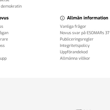
 demokratin
ovus
Allmän information
ss
Vanliga frågor
rågan
Novus svar på ESOMARs 37
erare
Publiceringsregler
oss
Integritetspolicy
Uppförandekod
rupp
Allmänna villkor