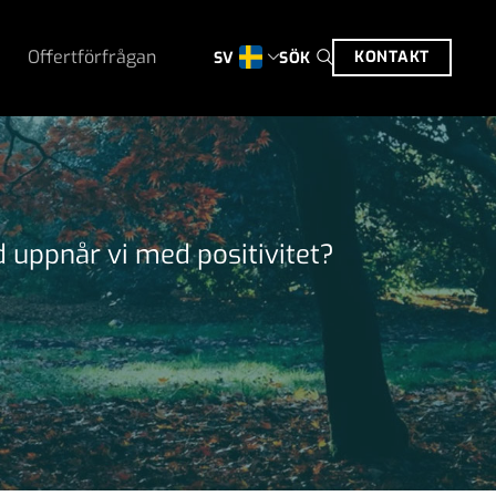
Offertförfrågan
KONTAKT
SÖK
SV
d uppnår vi med positivitet?