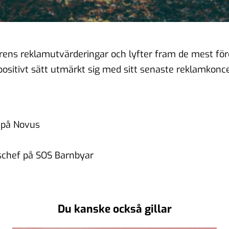
årens reklamutvärderingar och lyfter fram de mest fö
itivt sätt utmärkt sig med sitt senaste reklamkoncept
t på Novus
schef på SOS Barnbyar
Du kanske också gillar