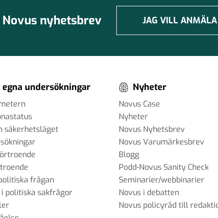
Novus nyhetsbrev
JAG VILL ANMÄLA
 egna undersökningar
Nyheter
ometern
Novus Case
onastatus
Nyheter
h säkerhetsläget
Novus Nyhetsbrev
sökningar
Novus Varumärkesbrev
förtroende
Blogg
rtroende
Podd-Novus Sanity Check
politiska frågan
Seminarier/webbinarier
 i politiska sakfrågor
Novus i debatten
ler
Novus policyråd till redakti
tåelse