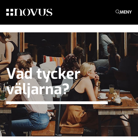
MENY
Vad tycker
väljarna?