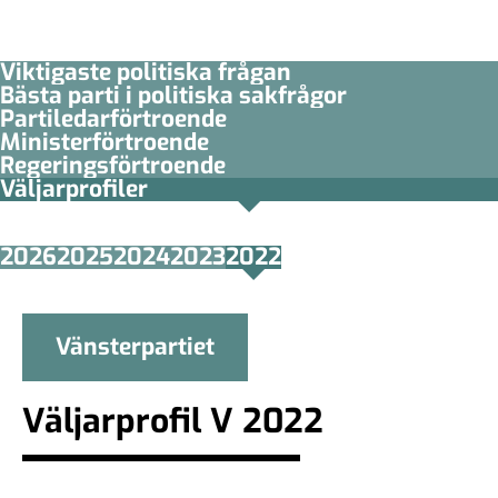
Viktigaste politiska frågan
Bästa parti i politiska sakfrågor
Partiledar­förtroende
Minister­­förtroende
Regerings­förtroende
Väljarprofiler
2026
2025
2024
2023
2022
Vänsterpartiet
Väljarprofil V 2022